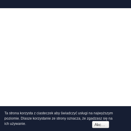
Ta strona korzysta z ciasteczek aby świadczyć usługi na najwyższym
poziomie. Dlasze korzystanie ze strony oznacza, że zgadzasz się na
ich używanie.
Akceptuję